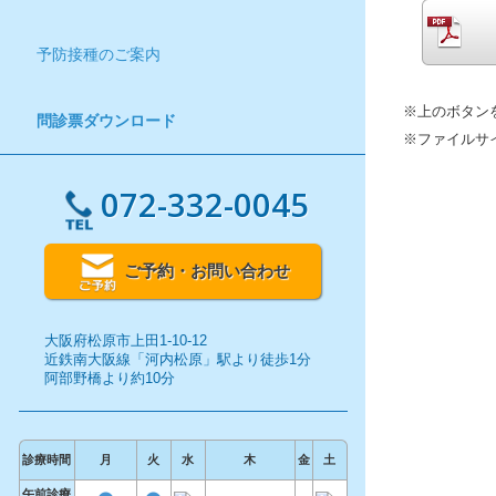
予防接種のご案内
※上のボタン
問診票ダウンロード
※ファイルサ
072-332-0045
ご予約・お問い合わせ
大阪府松原市上田1-10-12
近鉄南大阪線「河内松原」駅より徒歩1分
阿部野橋より約10分
診療時間
月
火
水
木
金
土
午前診療