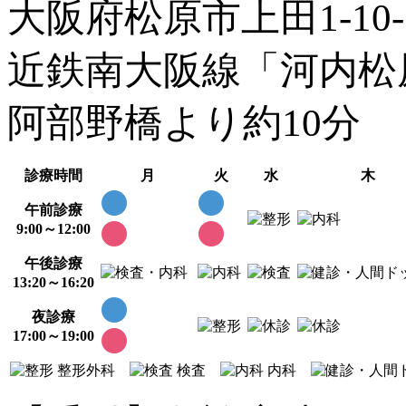
大阪府松原市上田1-10-
近鉄南大阪線「河内松
阿部野橋より約10分
診療時間
月
火
水
木
午前診療
9:00～12:00
午後診療
13:20～16:20
夜診療
17:00～19:00
整形外科
検査
内科