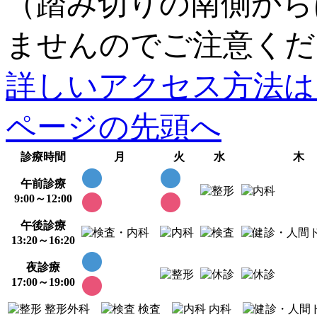
（踏み切りの南側から
ませんのでご注意くだ
詳しいアクセス方法は
ページの先頭へ
診療時間
月
火
水
木
午前診療
9:00～12:00
午後診療
13:20～16:20
夜診療
17:00～19:00
整形外科
検査
内科